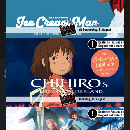
Bei Kauf im Internet entfällt die Abholfrist
Informationen, Beratung und Preise erhalten Sie bei uns im Kino
an der Kasse oder unter:
info@scala-tuttlingen.de
Geschenkideen
Seniorenkino
Kontakt
AGB & FAQ
Impressum