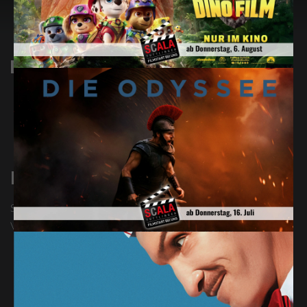
Das perfekte Geschenk
Gutscheine online bestellen
Print@Home-Gutscheine
Gutscheine direkt an der Kinokasse kaufen
MovieCard
Sichern Sie sich mit unserer Kundenkarte viele individuelle
Vorteile:
einfacher Kartenkauf im Internet
Bargeldloser Kinogenuss: von der Eintrittskarte bis zur
Popcorntüte