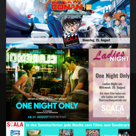
Geschenkideen
Seniorenkino
Kontakt
AGB & FAQ
Impressum