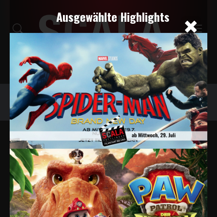
Ausgewählte Highlights
Programm
Tickets
Snacks
Veranstaltungskalender
PROGRAMMÜBERSICHT
Filter deaktivieren
Abenteuer
Alle Tage
Heute
Morgen