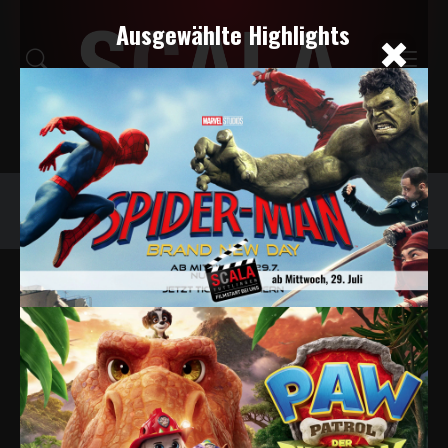
Ausgewählte Highlights
Programm
Tickets
Snacks
Veranstaltungskalender
PROGRAMMÜBERSICHT
Filter deaktivieren
Dokumentation
Alle Tage
Heute
Morgen