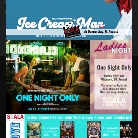
Geschenkideen
Seniorenkino
Kontakt
AGB & FAQ
Impressum