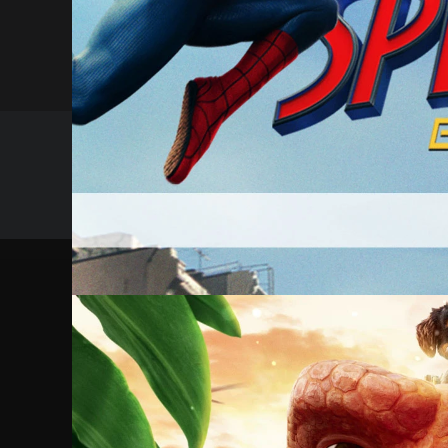
#Fantasy
#Abenteuer
#Familie