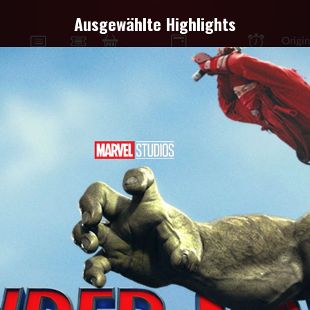
Ausgewählte Highlights
Origin
Programm
Tickets
Snacks
Veranstaltungskalender
Demnächst
CHT
 Tage
Heute
Morgen