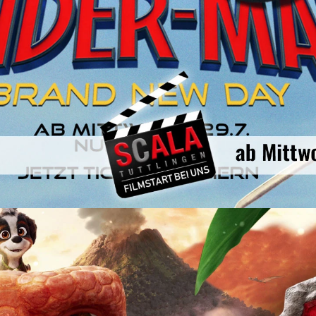
Geschenkideen
Seniorenkino
Kontakt
AGB & FAQ
Impressum