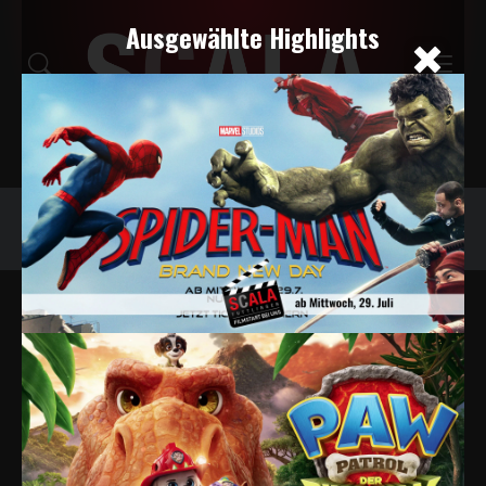
Ausgewählte Highlights
Programm
Tickets
Snacks
Veranstaltungskalender
TICKETS
Filter deaktivieren
Genre auswählen..
Alle Tage
Heute
Morgen