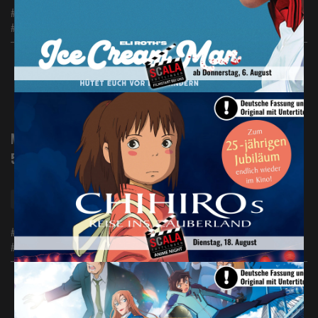
#Abenteuer #Animation #Komödie
#Familie
Heute
Morgen
FSK*
Digital 2D
Matinee | 2D Toy Story
5
13:00
Matinee So 13:00Uhr ab 6,-€
#Abenteuer #Animation #Komödie
#Familie
Heute
Nächste Woche, vom 15.08.2026