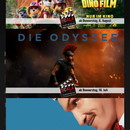
Heute
Nächste Woche, vom 15.08.2026
Digital 2D
PAW Patrol: Der Dino
Film
12:50
15:10
15:35
Neustart
18:00
#Animation #Komödie #Abenteuer
Digital 2D
Toy Story 5
15:00
15:00
Toy Story 5
17:20
17:20