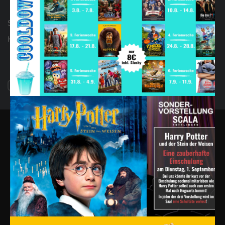
Geschenkideen
Seniorenkino
Kontakt
AGB & FAQ
Impressum