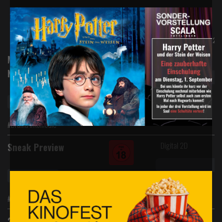
Mo.,
Di.,
FSK*
22.09.25
23.09.25
Digital 2D
Matinee | 2D Verflucht
Normal
Matinee So 12:30Uhr ab 6,-€
#Drama #Komödie
Digital 2D
Sneak Preview
Sneak Preview
#Überraschungsfilm
Digital 2D
2D Auf zwei Rädern