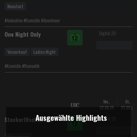
Neustart
#Animation #Komödie #Abenteuer
Digital 2D
One Night Only
Vorverkauf
Ladies Night
#Komödie #Romantik
Mo.,
Di.,
FSK*
22.09.25
23.09.25
Ausgewählte Highlights
Digital 2D
Steckerlfischfiasko