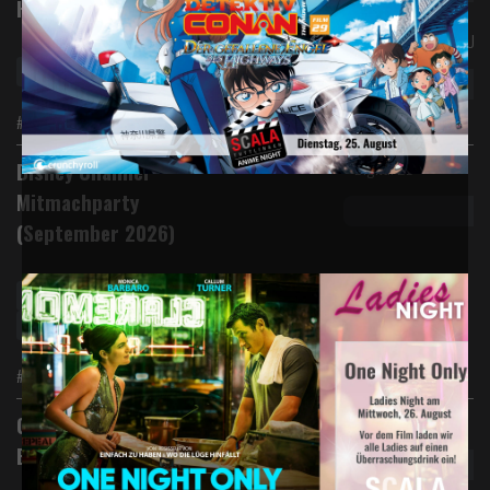
Highways
Originalversion mit Unt
Vorverkauf
Anime
#Abenteuer #Action #Krimi #Anime
Digital 2D
Disney Channel
Mitmachparty
(September 2026)
Vorverkauf
Disney Channel Mitmachkino
#Animation #Special Event #Familie
Digital 2D
Chéri, ich komme! - Die
Erfindung der Lust