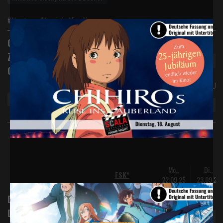
#Abenteuer #Komödie #Familie
Digital 2D
Chihiros Reise ins
Zauberland - Studio
Ghibli (2026)
Originalversion mit Unte
Anime
Mo.,
Di.,
FSK*
22.09.25
23.09.25
Digital 2D
Detective Conan Film 29:
Der gefallene Engel des