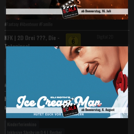
Vorverkauf
#Fantasy #Abenteuer #Familie
Digital 2D
KFK | 2D Drei ???, Die -
Toteninsel
Kinderferienkino
Inklusive Slushy im 0,4 L Becher
#Abenteuer #Familie #Krimi
Digital 2D
KFK | Die Schule der
magischen Tiere 4
Kinderferienkino
Inklusive Slushy im 0,4 L Becher