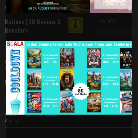
#Komödie
Digital 2D
Matinee | 2D Minions &
Monsters
Matinee So 12:50Uhr ab 6,-€
#Animation #Abenteuer #Familie
#Komödie
Digital 2D
Matinee | 2D Toy Story 5
Matinee So 13:00Uhr ab 6,-€
#Abenteuer #Animation #Komödie
#Familie