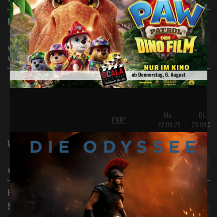
Digital 2D
Minions & Monster
#Animation #Abenteuer #Familie
#Komödie
Mo.,
Di.,
FSK*
22.09.25
23.09.25
Digital 2D
Vaiana (Live Action)
#Abenteuer #Action
Digital 2D
Harry Potter und der
Stein der Weisen