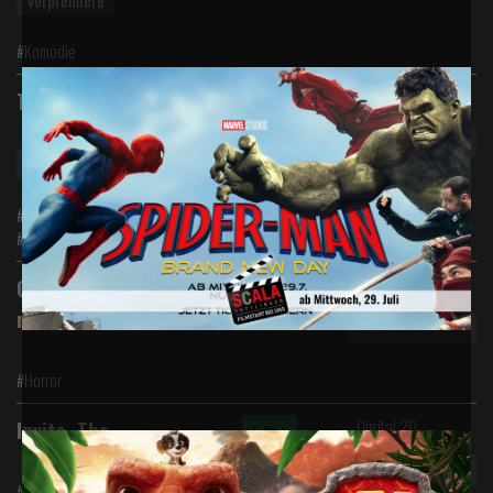
Vorpremiere
#Komödie
Digital 2D
Toy Story 5
Toy Story 5
#Abenteuer #Animation #Komödie
#Familie
Digital 2D
Obsession - Du sollst
mich lieben
#Horror
Digital 2D
Invite, The
#Drama #Komödie