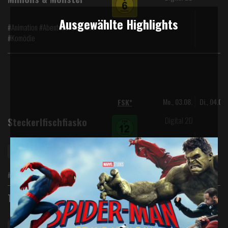
Ausgewählte Highlights
#Animation #Abenteuer #Familie
#Komödie
Mo., 03.08.
Di., 04.08.
FSK*
Digital 2D
Steckerlfischfiasko
Vorpremiere
#Komödie
Digital 2D
Toy Story 5
Toy Story 5