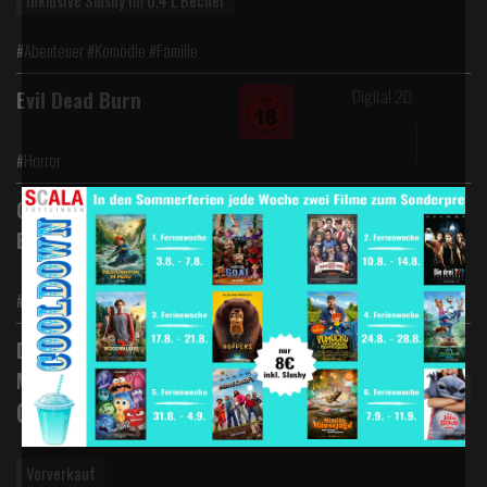
Inklusive Slushy im 0,4 L Becher
#Abenteuer #Komödie #Familie
Digital 2D
Evil Dead Burn
#Horror
Digital 2D
Chéri, ich komme! - Die
Erfindung der Lust
#Komödie
Digital 2D
Disney Channel
Mitmachparty
(September 2026)
Vorverkauf