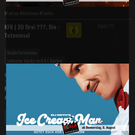
#Fantasy #Abenteuer #Familie
Digital 2D
KFK | 2D Drei ???, Die -
Toteninsel
Kinderferienkino
Inklusive Slushy im 0,4 L Becher
#Abenteuer #Familie #Krimi
Digital 2D
KFK | 2D G.O.A.T. - Bock
auf große Sprünge
Kinderferienkino
Inklusive Slushy im 0,4 L Becher