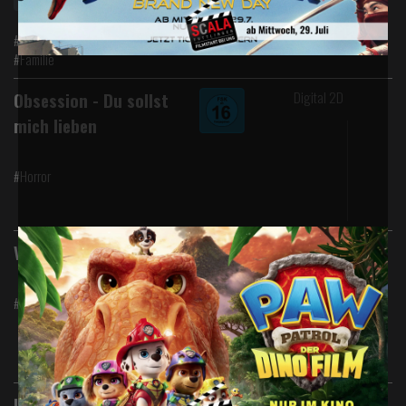
#Abenteuer #Animation #Komödie
#Familie
Digital 2D
Obsession - Du sollst
mich lieben
#Horror
Digital 2D
Vaiana (Live Action)
#Abenteuer #Action
Digital 2D
Invite, The