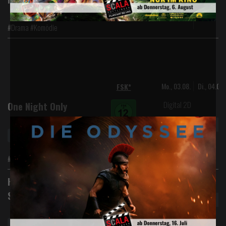
#Drama #Komödie
Mo., 03.08.
Di., 04.08.
FSK*
Digital 2D
One Night Only
Vorverkauf
Ladies Night
#Komödie #Romantik
Digital 2D
Harry Potter und der
Stein der Weisen
Vorverkauf