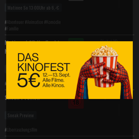
Matinee So 13:00Uhr ab 6,-€
#Abenteuer #Animation #Komödie
#Familie
Digital 2D
Matinee | 2D Verflucht
Normal
Matinee So 12:30Uhr ab 6,-€
#Drama #Komödie
Digital 2D
Sneak Preview
Sneak Preview
#Überraschungsfilm