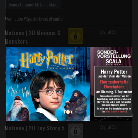
Disney Channel Mitmachkino
#Animation #Special Event #Familie
Digital 2D
Matinee | 2D Minions &
Monsters
Matinee So 12:50Uhr ab 6,-€
#Animation #Abenteuer #Familie
#Komödie
Mo., 03.08.
Di., 04.08.
FSK*
Digital 2D
Matinee | 2D Toy Story 5