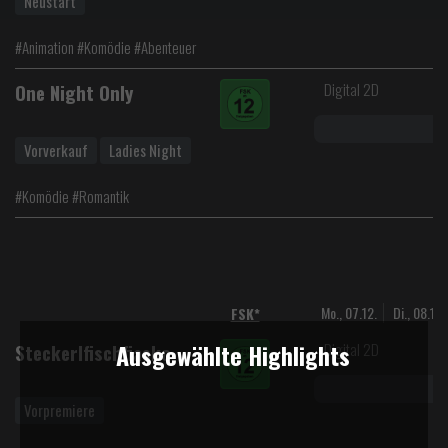
Neustart
#Animation #Komödie #Abenteuer
Digital 2D
One Night Only
Vorverkauf
Ladies Night
#Komödie #Romantik
Mo., 07.12.
Di., 08.12.
FSK*
Ausgewählte Highlights
Digital 2D
Steckerlfischfiasko
Vorpremiere