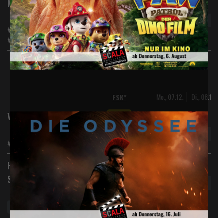
Digital 2D
Minions & Monster
#Animation #Abenteuer #Familie
#Komödie
Mo., 07.12.
Di., 08.12.
FSK*
Digital 2D
Vaiana (Live Action)
#Abenteuer #Action
Digital 2D
Harry Potter und der
Stein der Weisen
Vorverkauf