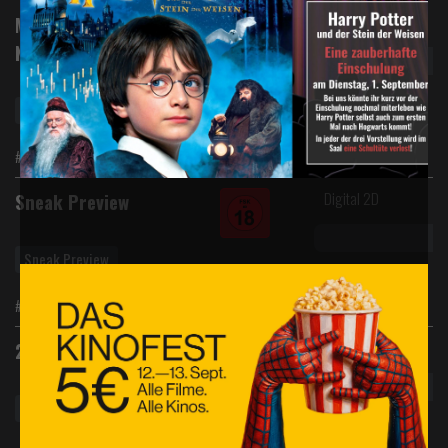
Digital 2D
Matinee | 2D Verflucht
Normal
Matinee So 12:30Uhr ab 6,-€
#Drama #Komödie
Digital 2D
Sneak Preview
Sneak Preview
#Überraschungsfilm
Digital 2D
2D Auf zwei Rädern
Artcinema
Vorverkauf