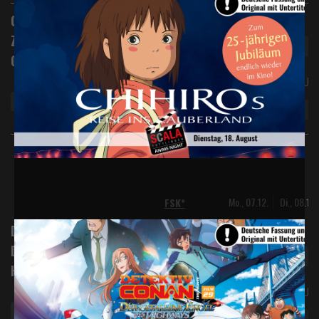
Digital 2D
Chihiros Reise ins
Zauberland - Studio
Ghibli (2026)
Originalversion mit Unte
Anime
Mo., 07.12.
Di., 08.12.
FSK*
Digital 2D
Detective Conan Film 29:
Der gefallene Engel des
Highways
Originalversion mit Unt
Vorverkauf
Anime