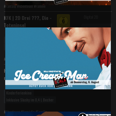
#Fantasy #Abenteuer #Familie
Digital 2D
KFK | 2D Drei ???, Die -
Toteninsel
Kinderferienkino
Inklusive Slushy im 0,4 L Becher
#Abenteuer #Familie #Krimi
Digital 2D
KFK | Die Schule der
magischen Tiere 4
Kinderferienkino
Inklusive Slushy im 0,4 L Becher
#Abenteuer #Komödie #Familie