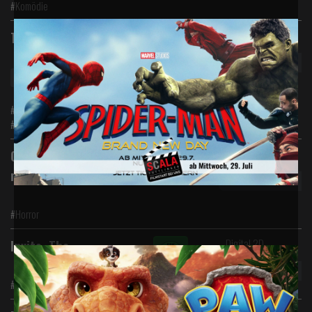
#Komödie
Digital 2D
Toy Story 5
Toy Story 5
#Abenteuer #Animation #Komödie
#Familie
Digital 2D
Obsession - Du sollst
mich lieben
#Horror
Digital 2D
Invite, The
#Drama #Komödie