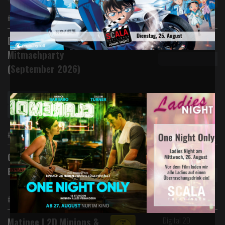
#Abenteuer #Action #Krimi #Anime
Digital 2D
Disney Channel
Mitmachparty
(September 2026)
Vorverkauf
Disney Channel Mitmachkino
#Animation #Special Event #Familie
Digital 2D
Chéri, ich komme! - Die
Erfindung der Lust
#Komödie
Digital 2D
Matinee | 2D Minions &