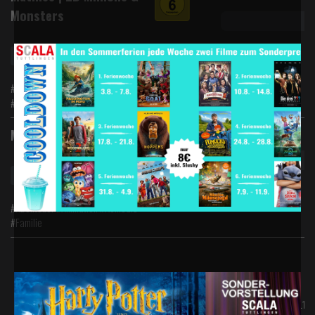
Monsters
Matinee So 12:50Uhr ab 6,-€
#Animation #Abenteuer #Familie
#Komödie
Digital 2D
Matinee | 2D Toy Story 5
Matinee So 13:00Uhr ab 6,-€
#Abenteuer #Animation #Komödie
#Familie
Mo., 07.12.
Di., 08.12.
FSK*