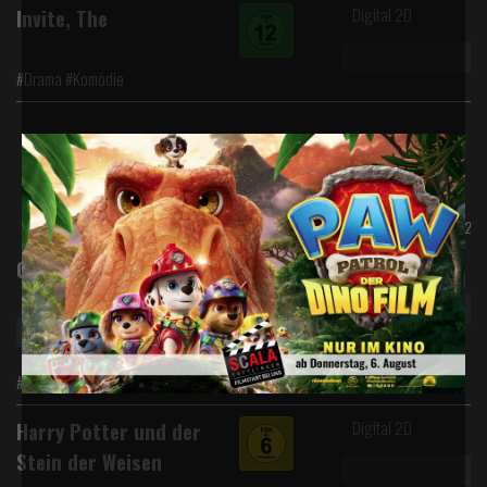
Digital 2D
Invite, The
#Drama #Komödie
Sa.,
So.,
FSK*
18.10.25
19.10.25
Digital 2D
One Night Only
Vorverkauf
Ladies Night
#Komödie #Romantik
Digital 2D
Harry Potter und der
Stein der Weisen