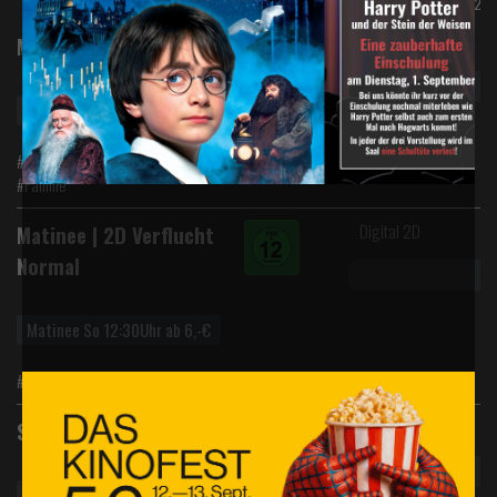
18.10.25
19.10.25
Digital 2D
Matinee | 2D Toy Story 5
Matinee So 13:00Uhr ab 6,-€
#Abenteuer #Animation #Komödie
#Familie
Digital 2D
Matinee | 2D Verflucht
Normal
Matinee So 12:30Uhr ab 6,-€
#Drama #Komödie
Digital 2D
Sneak Preview
Sneak Preview