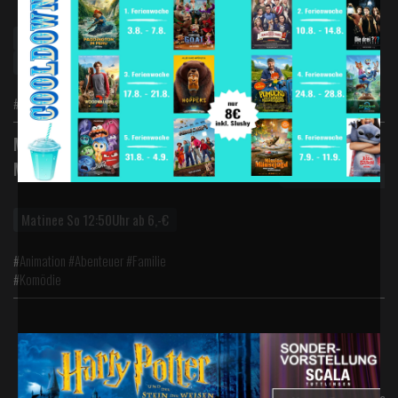
Vorverkauf
Disney Channel Mitmachkino
#Animation #Special Event #Familie
Digital 2D
Matinee | 2D Minions &
Monsters
Matinee So 12:50Uhr ab 6,-€
#Animation #Abenteuer #Familie
#Komödie
Sa.,
So.,
FSK*