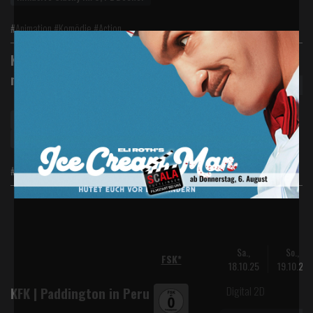
#Animation #Komödie #Action
Digital 2D
KFK | Die Schule der
magischen Tiere 4
Kinderferienkino
Inklusive Slushy im 0,4 L Becher
#Abenteuer #Komödie #Familie
Sa.,
So.,
FSK*
18.10.25
19.10.25
Digital 2D
KFK | Paddington in Peru