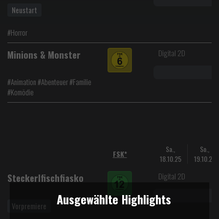
Neustart
#Horror
Digital 2D
Minions & Monster
#Animation #Abenteuer #Familie
#Komödie
Sa.,
So.,
FSK*
18.10.25
19.10.25
Digital 2D
Steckerlfischfiasko
Ausgewählte Highlights
Vorpremiere