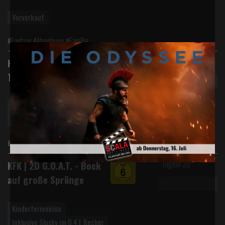
Vorverkauf
#Fantasy #Abenteuer #Familie
Digital 2D
KFK | 2D Drei ???, Die -
Toteninsel
Kinderferienkino
Inklusive Slushy im 0,4 L Becher
#Abenteuer #Familie #Krimi
Digital 2D
KFK | 2D G.O.A.T. - Bock
auf große Sprünge
Kinderferienkino
Inklusive Slushy im 0,4 L Becher