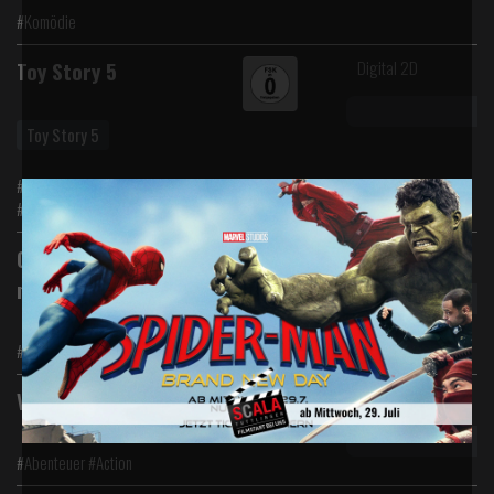
#Komödie
Digital 2D
Toy Story 5
Toy Story 5
#Abenteuer #Animation #Komödie
#Familie
Digital 2D
Obsession - Du sollst
mich lieben
#Horror
Digital 2D
Vaiana (Live Action)
#Abenteuer #Action