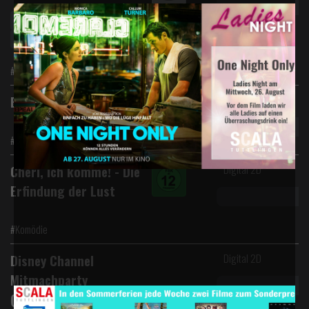
Kinderferienkino
Inklusive Slushy im 0,4 L Becher
#Abenteuer #Komödie #Familie
Digital 2D
Evil Dead Burn
#Horror
Digital 2D
Chéri, ich komme! - Die
Erfindung der Lust
#Komödie
Digital 2D
Disney Channel
Mitmachparty
(September 2026)