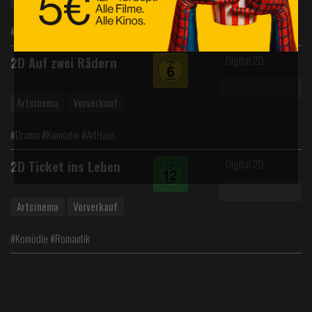
#Überraschungsfilm
Digital 2D
2D Auf zwei Rädern
Artcinema
Vorverkauf
#Drama #Komödie #ArtHaus
Digital 2D
2D Ticket ins Leben
Artcinema
Vorverkauf
#Komödie #Romantik